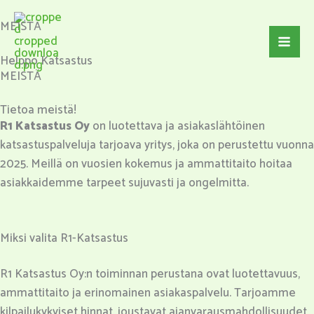
Skip
MEISTÄ
to
content
Helppo Katsastus
MEISTÄ
Tietoa meistä!
R1 Katsastus
Oy
on luotettava ja asiakaslähtöinen
katsastuspalveluja tarjoava yritys, joka on perustettu vuonna
2025. Meillä on vuosien kokemus ja ammattitaito hoitaa
asiakkaidemme tarpeet sujuvasti ja ongelmitta.
Miksi valita R1-Katsastus​
R1 Katsastus Oy:n toiminnan perustana ovat luotettavuus,
ammattitaito ja erinomainen asiakaspalvelu. Tarjoamme
kilpailukykyiset hinnat, joustavat ajanvarausmahdollisuudet